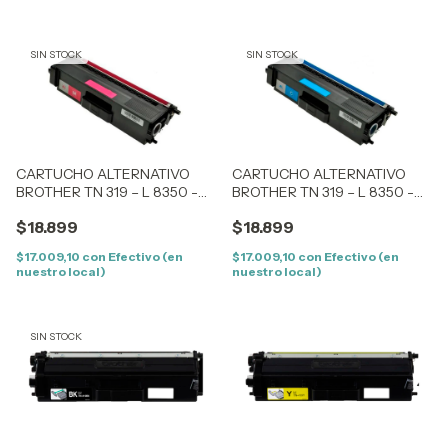
SIN STOCK
SIN STOCK
CARTUCHO ALTERNATIVO
CARTUCHO ALTERNATIVO
BROTHER TN 319 – L 8350 -
BROTHER TN 319 – L 8350 -
MFC 8850 (TN319M/TN326M)
MFC 8850 (TN319C/TN326C)
$18.899
$18.899
MAGENTA
CYAN
$17.009,10
con
Efectivo (en
$17.009,10
con
Efectivo (en
nuestro local)
nuestro local)
SIN STOCK