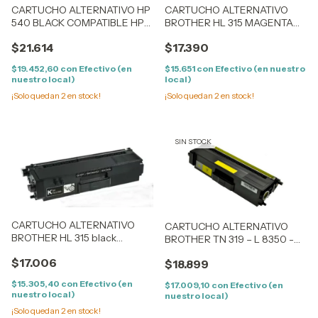
CARTUCHO ALTERNATIVO HP
CARTUCHO ALTERNATIVO
540 BLACK COMPATIBLE HP
BROTHER HL 315 MAGENTA
Color LJ CP 1213/14/1215/16/17 -
compatible Brother HL
$21.614
$17.390
1513/14/1515/16/17/18/19 - CM
4150/4570, MFC
1300/1312 - LPB 5050/8050 /
9460/9560/9970
$19.452,60
con
Efectivo (en
$15.651
con
Efectivo (en nuestro
1411/12/13/
nuestro local)
local)
¡Solo quedan
2
en stock!
¡Solo quedan
2
en stock!
SIN STOCK
CARTUCHO ALTERNATIVO
CARTUCHO ALTERNATIVO
BROTHER HL 315 black
BROTHER TN 319 – L 8350 -
Compatible Brother HL
MFC 8850 (TN319Y/TN326Y)
$17.006
4150/4570, MFC
$18.899
YELLOW
9460/9560/9970
$15.305,40
con
Efectivo (en
$17.009,10
con
Efectivo (en
nuestro local)
nuestro local)
¡Solo quedan
2
en stock!