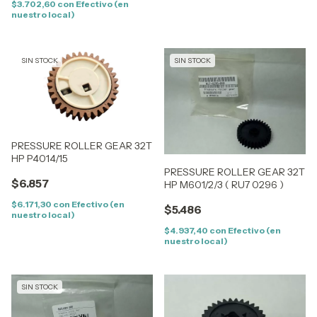
$3.702,60
con
Efectivo (en
nuestro local)
SIN STOCK
SIN STOCK
PRESSURE ROLLER GEAR 32T
HP P4014/15
PRESSURE ROLLER GEAR 32T
$6.857
HP M601/2/3 ( RU7 0296 )
$6.171,30
con
Efectivo (en
$5.486
nuestro local)
$4.937,40
con
Efectivo (en
nuestro local)
SIN STOCK