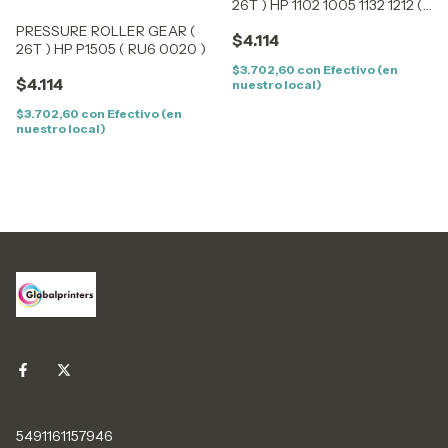
26T ) HP 1102 1005 1132 1212 (
RU7 0100 )
PRESSURE ROLLER GEAR (
$4.114
26T ) HP P1505 ( RU6 0020 )
$3.702,60
con
Efectivo (en
$4.114
nuestro local)
$3.702,60
con
Efectivo (en
nuestro local)
5491161157946