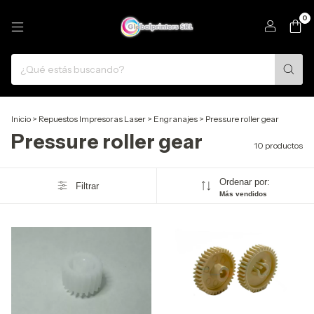
0
Inicio
>
Repuestos Impresoras Laser
>
Engranajes
>
Pressure roller gear
Pressure roller gear
10 productos
Ordenar por:
Filtrar
Más vendidos