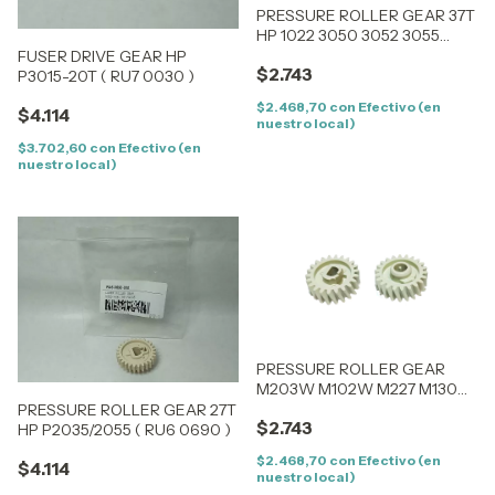
PRESSURE ROLLER GEAR 37T
HP 1022 3050 3052 3055
(RU5 0523 )
FUSER DRIVE GEAR HP
$2.743
P3015-20T ( RU7 0030 )
$2.468,70
con
Efectivo (en
$4.114
nuestro local)
$3.702,60
con
Efectivo (en
nuestro local)
PRESSURE ROLLER GEAR
M203W M102W M227 M130
M104 M106
PRESSURE ROLLER GEAR 27T
$2.743
HP P2035/2055 ( RU6 0690 )
$2.468,70
con
Efectivo (en
$4.114
nuestro local)