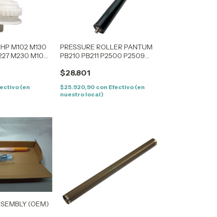
HP M102 M130
PRESSURE ROLLER PANTUM
227 M230 M104
PB210 PB211 P2500 P2509
4 M118 M148
P2550 P2505
$28.801
9 (RC4 7886 )
ectivo (en
$25.920,90
con
Efectivo (en
nuestro local)
SSEMBLY (OEM)