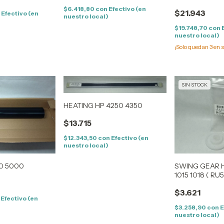
$6.418,80
con
Efectivo (en
$21.943
n
Efectivo (en
nuestro local)
$19.748,70
con
nuestro local)
¡Solo quedan
3
en s
SIN STOCK
HEATING HP 4250 4350
$13.715
$12.343,50
con
Efectivo (en
nuestro local)
00 5000
SWING GEAR H
1015 1018 ( RU5
)
$3.621
Efectivo (en
$3.258,90
con
E
nuestro local)