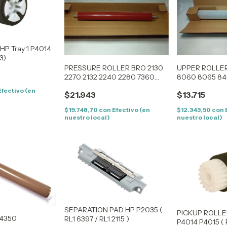
P Tray 1 P4014
3)
PRESSURE ROLLER BRO 2130
UPPER ROLLE
2270 2132 2240 2280 7360
8060 8065 84
7460 7470 7860 7055 7057
8890 8480 52
Efectivo (en
$21.943
$13.715
7065
5270 5370 52
8670 8460N 8
$19.748,70
con
Efectivo (en
$12.343,50
con
nuestro local)
nuestro local)
SEPARATION PAD HP P2035 (
PICKUP ROLLE
 4350
RL1 6397 / RL1 2115 )
P4014 P4015 ( R