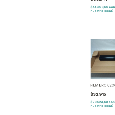
$54.309,60
co
nuestro local)
FILM BRO 62
$32.915
$29.623,50
con
nuestro local)