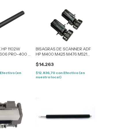
K HP 1102W
BISAGRAS DE SCANNER ADF
1606 PRO-400 X
HP M400 M425 M476 M521
CF28860027 SET 2
$14.263
Efectivo (en
$12.836,70
con
Efectivo (en
nuestro local)