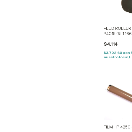
FEED ROLLER H
P4015 (RL1 166
$4.114
$3.702,60
con
nuestro local)
FILM HP 4250