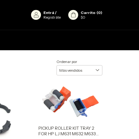
Entrá
/
Carrito
(
0
)
Registráte
$0
Ordenar por
PICKUP ROLLER KIT TRAY 2
FOR HP LJ M631 M632 M633