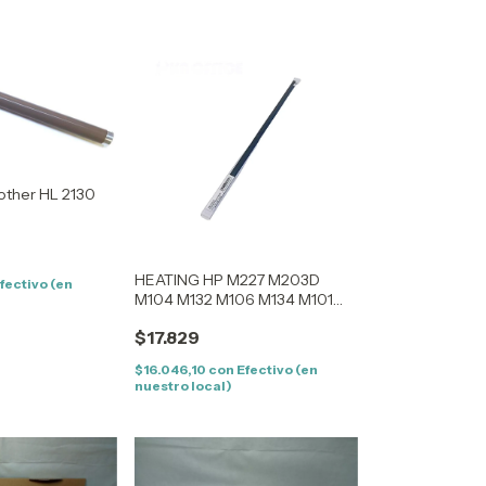
rother HL 2130
HEATING HP M227 M203D
fectivo (en
M104 M132 M106 M134 M101
M102 M129 M130 M133 M276
$17.829
M106 M103
$16.046,10
con
Efectivo (en
nuestro local)