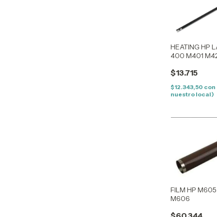
HEATING HP 
400 M401 M4
$13.715
$12.343,50
con
nuestro local)
FILM HP M60
M606
$60.344