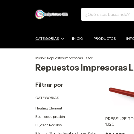
CATEGORÍAS
INICIO
PRODUCTOS
INF
Inicio
>
Repuestos Impresoras Laser
Repuestos Impresoras L
Filtrar por
CATEGORÍAS
Heating Element
Rodillos de presión
PRESSURE ROL
1320
Bujes de Rodillos
Filmina / Rodillo de calor / Upper Roller