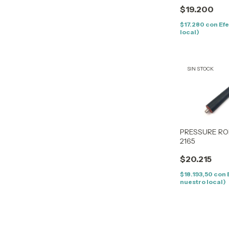
$19.200
$17.280
con
Efe
local)
SIN STOCK
PRESSURE RO
2165
$20.215
$18.193,50
con
nuestro local)