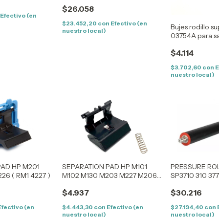
$26.058
Efectivo (en
$23.452,20
con
Efectivo (en
Bujes rodillo s
nuestro local)
03754A para 
ML2160W ML2
$4.114
ML2165 ML21
SCX3405
$3.702,60
con
E
nuestro local)
PAD HP M201
SEPARATION PAD HP M101
PRESSURE RO
26 ( RM1 4227 )
M102 M130 M203 M227 M206
SP3710 310 377
M230 ( RM2 6957 )
$4.937
$30.216
Efectivo (en
$4.443,30
con
Efectivo (en
$27.194,40
con
nuestro local)
nuestro local)