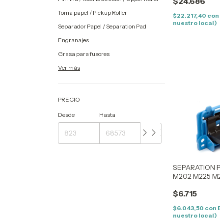
$24.686
Toma papel / Pickup Roller
$22.217,40
con
nuestro local)
Separador Papel / Separation Pad
Engranajes
Grasa para fusores
Ver más
PRECIO
Desde
Hasta
SEPARATION 
M202 M225 M2
$6.715
$6.043,50
con
nuestro local)