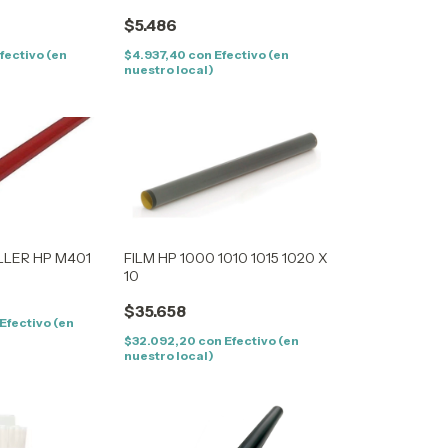
$5.486
fectivo (en
$4.937,40
con
Efectivo (en
nuestro local)
LLER HP M401
FILM HP 1000 1010 1015 1020 X
10
$35.658
Efectivo (en
$32.092,20
con
Efectivo (en
nuestro local)