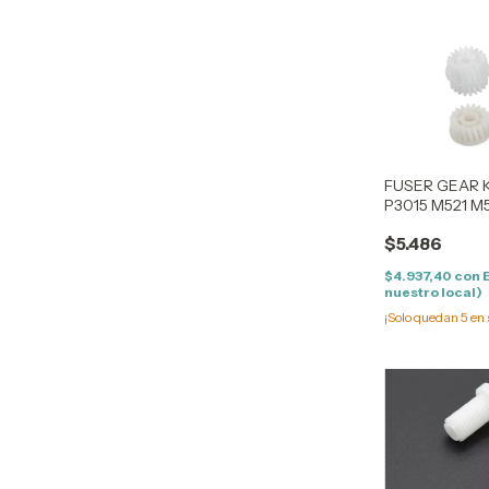
FUSER GEAR KI
P3015 M521 M
$5.486
$4.937,40
con
nuestro local)
¡Solo quedan
5
en 