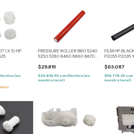
T (X 5) HP
PRESSURE ROLLER BRO 5240
FILM HP BLAC
525
5250 5280 8460 8860 8870
P2055 P2035 
5350 5080 8080 8060 8085
10
$29.815
$63.087
8890 8480
Efectivo (en
$26.833,50
con
Efectivo (en
$56.778,30
con
nuestro local)
nuestro local)
stock!