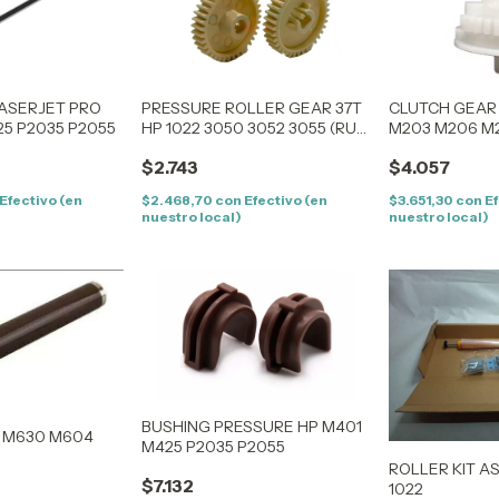
LASERJET PRO
PRESSURE ROLLER GEAR 37T
CLUTCH GEAR 
25 P2035 P2055
HP 1022 3050 3052 3055 (RU5
M203 M206 M
0523 )
M132 M106 M13
$2.743
$4.057
M101 M103 M12
Efectivo (en
$2.468,70
con
Efectivo (en
$3.651,30
con
Ef
nuestro local)
nuestro local)
BUSHING PRESSURE HP M401
5 M630 M604
M425 P2035 P2055
ROLLER KIT A
$7.132
1022