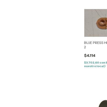
BUJE PRESS H
2
$4.114
$3.702,60
con
nuestro local)