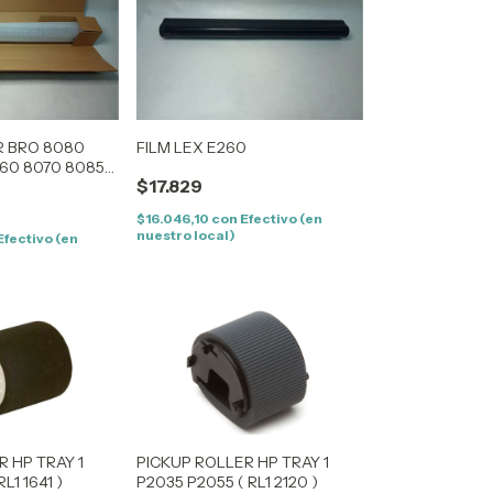
R BRO 8080
FILM LEX E260
60 8070 8085
$17.829
40 5340 5250
80 8450 8860
$16.046,10
con
Efectivo (en
870
nuestro local)
Efectivo (en
R HP TRAY 1
PICKUP ROLLER HP TRAY 1
L1 1641 )
P2035 P2055 ( RL1 2120 )