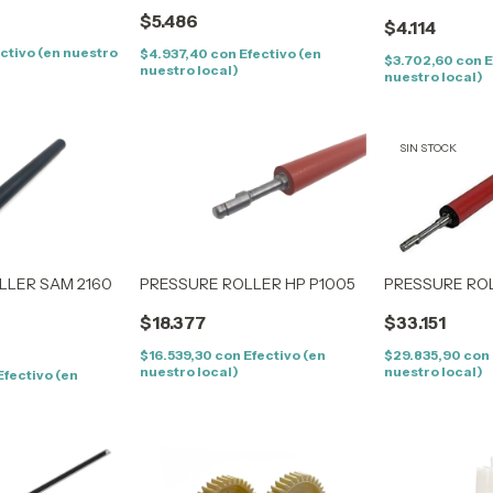
$5.486
$4.114
ctivo (en nuestro
$4.937,40
con
Efectivo (en
$3.702,60
con
E
nuestro local)
nuestro local)
SIN STOCK
LLER SAM 2160
PRESSURE ROLLER HP P1005
PRESSURE RO
$18.377
$33.151
$16.539,30
con
Efectivo (en
$29.835,90
con
nuestro local)
nuestro local)
Efectivo (en