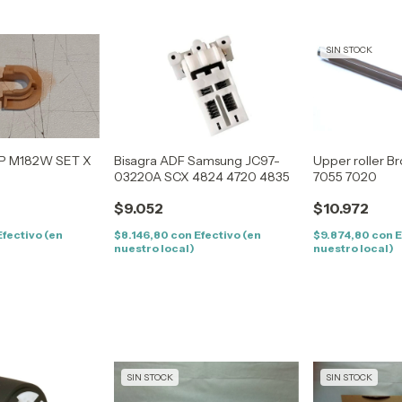
SIN STOCK
P M182W SET X
Bisagra ADF Samsung JC97-
Upper roller B
03220A SCX 4824 4720 4835
7055 7020
$9.052
$10.972
Efectivo (en
$8.146,80
con
Efectivo (en
$9.874,80
con
E
nuestro local)
nuestro local)
SIN STOCK
SIN STOCK